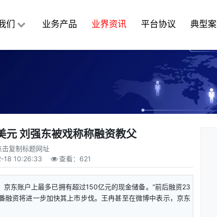
我们
业务产品
业界资讯
平台协议
典型案
美元 刘强东被戏称称融资教父
点击复制标题网址
-18 10:26:33
查看：
621
京东账户上最多已拥有超过150亿元的现金储备。”前后融资23
此番融资将进一步加快其上市步伐。王冉甚至在微博中表示，京东