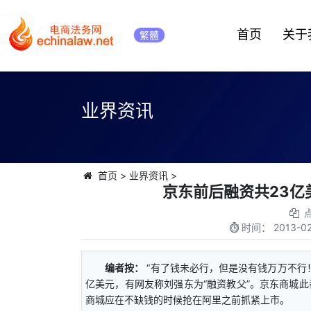
首页
关于
繁體
业界资讯
首页
>
业界资讯
>
京东前后融资共23亿
时间：
2013-02
编者按：
“有了钱未必行，但是没有钱万万不行！
亿美元，有网友称刘强东为“融资教父”。京东商城
商城应在不缺钱的时候抢在阿里之前抓紧上市。