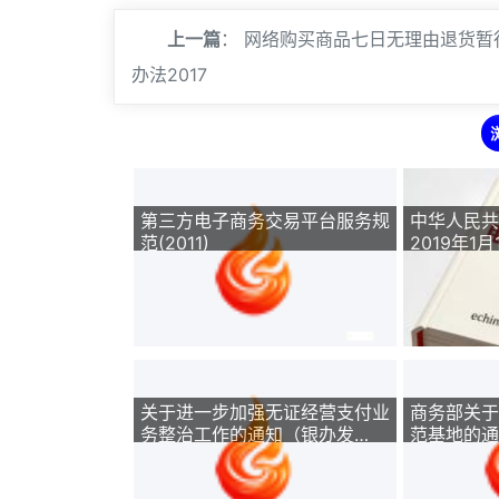
上一篇
：
网络购买商品七日无理由退货暂
办法2017
第三方电子商务交易平台服务规
中华人民共
范(2011)
2019年1
关于进一步加强无证经营支付业
商务部关于
务整治工作的通知（银办发
范基地的通知
〔2017〕217号）
日）