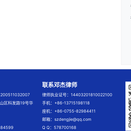
联系邓杰律师
00511032007
律师执业证号：14403201810022100
山区科发路19号华
手机：+86-13715198118
座机：+86-0755-82984411
邮箱：
szdengjie@qq.com
84599
Q Q：578700168