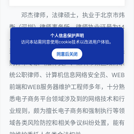
邓杰律师，法律硕士，执业于北京市炜
衡（深圳）律师事务所，律师执业证号为14
个人信息保护声明
403201810022100。邓杰律师现（或曾）
访问本站需同意使用cookie技术以改进用户体验。
兼任深圳市人民政府听证员、深圳市政府采
同意后关闭
购评审专家（法律类）、深圳市某区政府系
统公职律师、计算机信息网络安全员、WEB
前端和WEB服务器维护工程师多年，十分熟
悉电子商务平台领域涉及到的网络技术和行
业规则，颇为擅长电子商务和强制执行等领
域各类风险防控和相关争议纠纷处置，能有