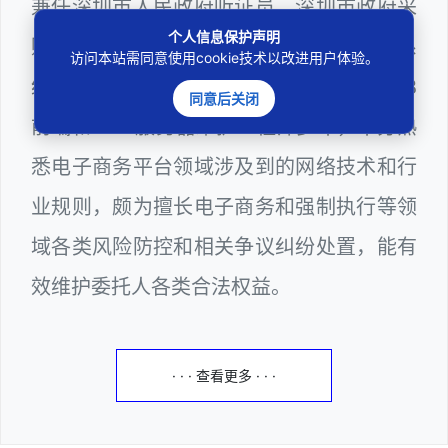
兼任深圳市人民政府听证员、深圳市政府采
个人信息保护声明
购评审专家（法律类）、深圳市某区政府系
访问本站需同意使用cookie技术以改进用户体验。
统公职律师、计算机信息网络安全员、WEB
同意后关闭
前端和WEB服务器维护工程师多年，十分熟
悉电子商务平台领域涉及到的网络技术和行
业规则，颇为擅长电子商务和强制执行等领
域各类风险防控和相关争议纠纷处置，能有
效维护委托人各类合法权益。
· · · 查看更多 · · ·