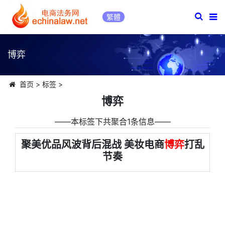
繁體
博弈
首页
>
标签
>
博弈
――本标签下共聚合1条信息――
聚美优品风波背后混战 美妆电商
博弈
打乱
节奏