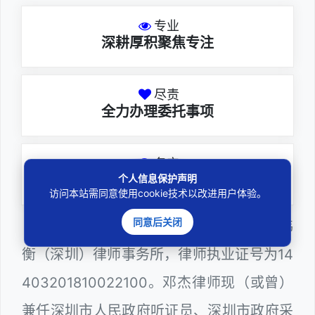
专业
深耕厚积聚焦专注
尽责
全力办理委托事项
务实
个人信息保护声明
扎实维护合法权益
访问本站需同意使用cookie技术以改进用户体验。
同意后关闭
邓杰律师，法律硕士，执业于北京市炜
衡（深圳）律师事务所，律师执业证号为14
403201810022100。邓杰律师现（或曾）
兼任深圳市人民政府听证员、深圳市政府采