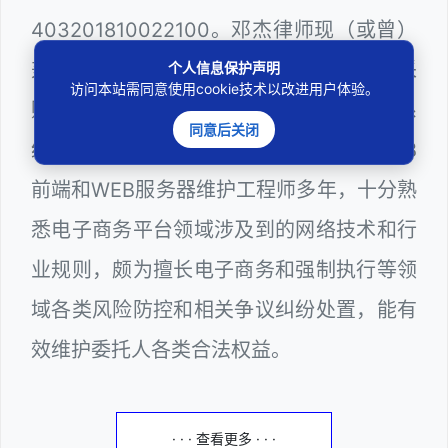
403201810022100。邓杰律师现（或曾）
兼任深圳市人民政府听证员、深圳市政府采
个人信息保护声明
访问本站需同意使用cookie技术以改进用户体验。
购评审专家（法律类）、深圳市某区政府系
同意后关闭
统公职律师、计算机信息网络安全员、WEB
前端和WEB服务器维护工程师多年，十分熟
悉电子商务平台领域涉及到的网络技术和行
业规则，颇为擅长电子商务和强制执行等领
域各类风险防控和相关争议纠纷处置，能有
效维护委托人各类合法权益。
· · · 查看更多 · · ·