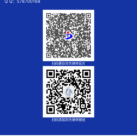
Q Q：578700168
扫码惠存邓杰律师名片
扫码添加邓杰律师微信