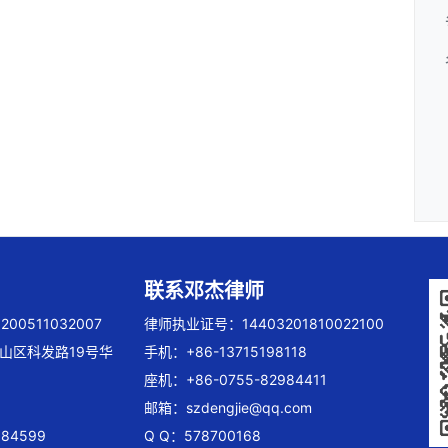
联系邓杰律师
00511032007
律师执业证号：14403201810022100
山区科发路19号华
手机：+86-13715198118
座机：+86-0755-82984411
邮箱：
szdengjie@qq.com
84599
Q Q：578700168