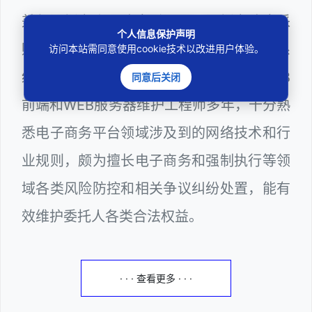
兼任深圳市人民政府听证员、深圳市政府采
个人信息保护声明
购评审专家（法律类）、深圳市某区政府系
访问本站需同意使用cookie技术以改进用户体验。
统公职律师、计算机信息网络安全员、WEB
同意后关闭
前端和WEB服务器维护工程师多年，十分熟
悉电子商务平台领域涉及到的网络技术和行
业规则，颇为擅长电子商务和强制执行等领
域各类风险防控和相关争议纠纷处置，能有
效维护委托人各类合法权益。
· · · 查看更多 · · ·