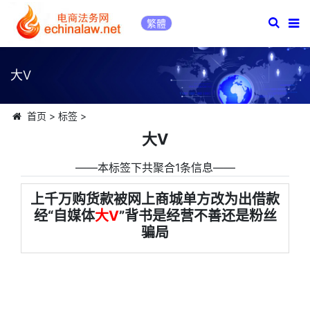
繁體
大V
首页
>
标签
>
大V
――本标签下共聚合1条信息――
上千万购货款被网上商城单方改为出借款
经“自媒体
大V
”背书是经营不善还是粉丝
骗局