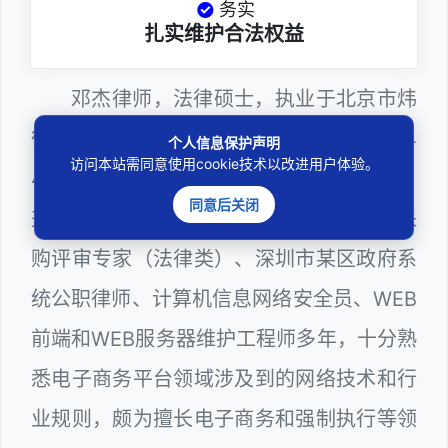
务实
扎实维护合法权益
邓杰律师，法律硕士，执业于北京市炜
衡（深圳）律师事务所，律师执业证号为14
个人信息保护声明
访问本站需同意使用cookie技术以改进用户体验。
403201810022100。邓杰律师现（或曾）
同意后关闭
兼任深圳市人民政府听证员、深圳市政府采
购评审专家（法律类）、深圳市某区政府系
统公职律师、计算机信息网络安全员、WEB
前端和WEB服务器维护工程师多年，十分熟
悉电子商务平台领域涉及到的网络技术和行
业规则，颇为擅长电子商务和强制执行等领