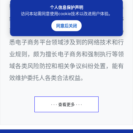
购评审专家（法律类）、深圳市某区政府系
个人信息保护声明
访问本站需同意使用cookie技术以改进用户体验。
统公职律师、计算机信息网络安全员、WEB
同意后关闭
前端和WEB服务器维护工程师多年，十分熟
悉电子商务平台领域涉及到的网络技术和行
业规则，颇为擅长电子商务和强制执行等领
域各类风险防控和相关争议纠纷处置，能有
效维护委托人各类合法权益。
· · · 查看更多 · · ·