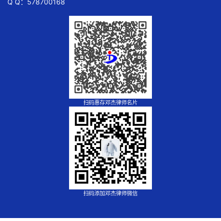
Q Q：578700168
扫码惠存邓杰律师名片
扫码添加邓杰律师微信