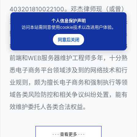
403201810022100。邓杰律师现（或曾）
兼任深圳市人民政府听证员、深圳市政府采
个人信息保护声明
访问本站需同意使用cookie技术以改进用户体验。
购评审专家（法律类）、深圳市某区政府系
同意后关闭
统公职律师、计算机信息网络安全员、WEB
前端和WEB服务器维护工程师多年，十分熟
悉电子商务平台领域涉及到的网络技术和行
业规则，颇为擅长电子商务和强制执行等领
域各类风险防控和相关争议纠纷处置，能有
效维护委托人各类合法权益。
· · · 查看更多 · · ·