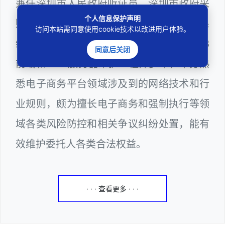
兼任深圳市人民政府听证员、深圳市政府采
个人信息保护声明
购评审专家（法律类）、深圳市某区政府系
访问本站需同意使用cookie技术以改进用户体验。
统公职律师、计算机信息网络安全员、WEB
同意后关闭
前端和WEB服务器维护工程师多年，十分熟
悉电子商务平台领域涉及到的网络技术和行
业规则，颇为擅长电子商务和强制执行等领
域各类风险防控和相关争议纠纷处置，能有
效维护委托人各类合法权益。
· · · 查看更多 · · ·