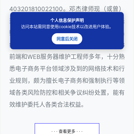
403201810022100。邓杰律师现（或曾）
兼任深圳市人民政府听证员、深圳市政府采
个人信息保护声明
访问本站需同意使用cookie技术以改进用户体验。
购评审专家（法律类）、深圳市某区政府系
同意后关闭
统公职律师、计算机信息网络安全员、WEB
前端和WEB服务器维护工程师多年，十分熟
悉电子商务平台领域涉及到的网络技术和行
业规则，颇为擅长电子商务和强制执行等领
域各类风险防控和相关争议纠纷处置，能有
效维护委托人各类合法权益。
· · · 查看更多 · · ·