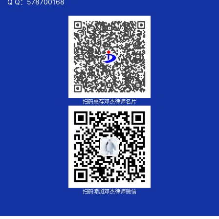
Q Q：578700168
扫码惠存邓杰律师名片
扫码添加邓杰律师微信