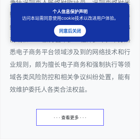
兼任深圳市人民政府听证员、深圳市政府采
个人信息保护声明
购评审专家（法律类）、深圳市某区政府系
访问本站需同意使用cookie技术以改进用户体验。
统公职律师、计算机信息网络安全员、WEB
同意后关闭
前端和WEB服务器维护工程师多年，十分熟
悉电子商务平台领域涉及到的网络技术和行
业规则，颇为擅长电子商务和强制执行等领
域各类风险防控和相关争议纠纷处置，能有
效维护委托人各类合法权益。
· · · 查看更多 · · ·