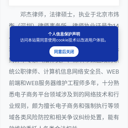
邓杰律师，法律硕士，执业于北京市炜
衡（深圳）律师事务所，律师执业证号为14
个人信息保护声明
403201810022100。邓杰律师现（或曾）
访问本站需同意使用cookie技术以改进用户体验。
兼任深圳市人民政府听证员、深圳市政府采
同意后关闭
购评审专家（法律类）、深圳市某区政府系
统公职律师、计算机信息网络安全员、WEB
前端和WEB服务器维护工程师多年，十分熟
悉电子商务平台领域涉及到的网络技术和行
业规则，颇为擅长电子商务和强制执行等领
域各类风险防控和相关争议纠纷处置，能有