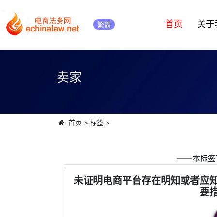
首页
关于
繁體
卖家
首页
>
标签
>
――本标签
未证明电商平台存在明知或者应
要