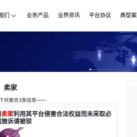
我们
业务产品
业界资讯
平台协议
典型案
卖家
下共聚合3条信息――
知
卖家
利用其平台侵害合法权益而未采取必
措施诉请被驳