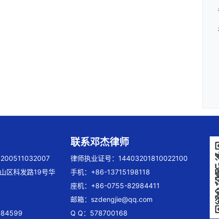
联系邓杰律师
00511032007
律师执业证号：14403201810022100
山区科发路19号华
手机：+86-13715198118
座机：+86-0755-82984411
邮箱：
szdengjie@qq.com
84599
Q Q：578700168