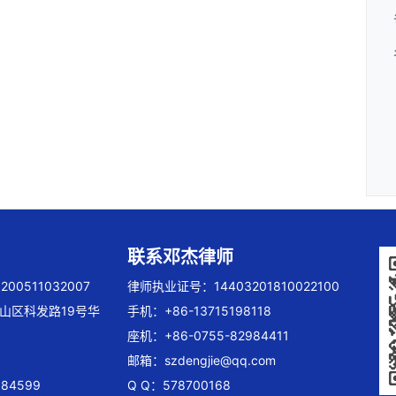
联系邓杰律师
00511032007
律师执业证号：14403201810022100
山区科发路19号华
手机：+86-13715198118
座机：+86-0755-82984411
邮箱：
szdengjie@qq.com
84599
Q Q：578700168