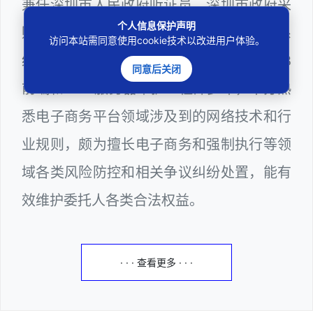
兼任深圳市人民政府听证员、深圳市政府采
个人信息保护声明
购评审专家（法律类）、深圳市某区政府系
访问本站需同意使用cookie技术以改进用户体验。
统公职律师、计算机信息网络安全员、WEB
同意后关闭
前端和WEB服务器维护工程师多年，十分熟
悉电子商务平台领域涉及到的网络技术和行
业规则，颇为擅长电子商务和强制执行等领
域各类风险防控和相关争议纠纷处置，能有
效维护委托人各类合法权益。
· · · 查看更多 · · ·