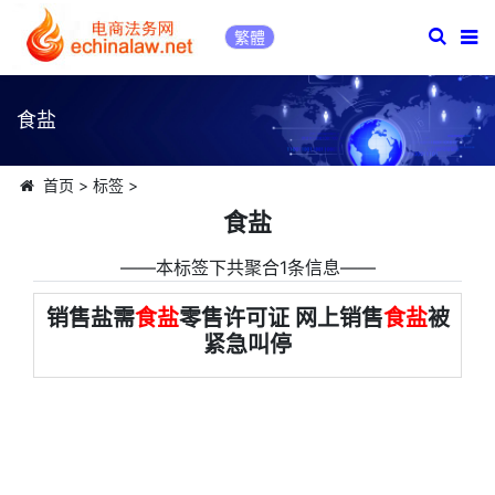
繁體
食盐
首页
>
标签
>
食盐
――本标签下共聚合1条信息――
销售盐需
食盐
零售许可证 网上销售
食盐
被
紧急叫停