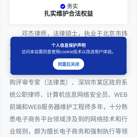
务实
扎实维护合法权益
邓杰律师，法律硕士，执业于北京市炜
衡（深圳）律师事务所，律师执业证号为14
个人信息保护声明
访问本站需同意使用cookie技术以改进用户体验。
403201810022100。邓杰律师现（或曾）
同意后关闭
兼任深圳市人民政府听证员、深圳市政府采
购评审专家（法律类）、深圳市某区政府系
统公职律师、计算机信息网络安全员、WEB
前端和WEB服务器维护工程师多年，十分熟
悉电子商务平台领域涉及到的网络技术和行
业规则，颇为擅长电子商务和强制执行等领