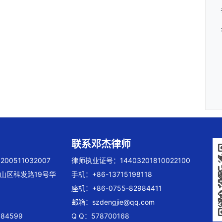
联系邓杰律师
00511032007
律师执业证号：14403201810022100
山区科发路19号华
手机：+86-13715198118
座机：+86-0755-82984411
邮箱：
szdengjie@qq.com
84599
Q Q：578700168