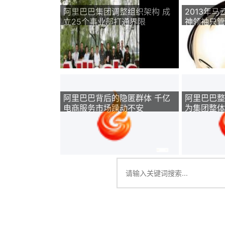
阿里巴巴集团调整组织架构 成
2013年
立25个事业部打通界限
神领袖只管
阿里巴巴背后的隐匿群体 千亿
阿里巴巴整
电商服务市场躁动不安
为集团整体