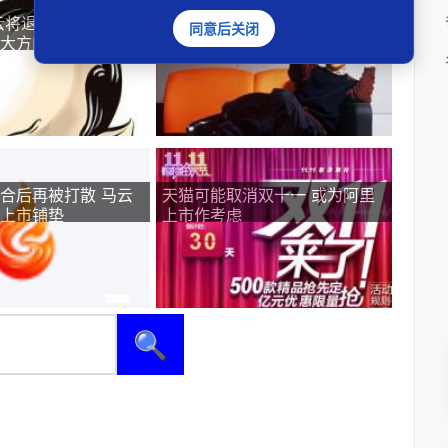
马云将退居二线 担纲精
阿里集团“去马云化” 一场未画
同意后关闭
大方向
上句号的变革
合后再被打散 马云
天猫可能取消双十一 或为阿里
上市铺垫
上市作考虑
🔍