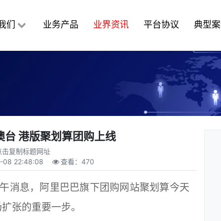
我们
业务产品
业界资讯
平台协议
典型案
澳台 港版聚划算团购上线
点击复制标题网址
-08 22:48:08
查看：
470
午消息，阿里巴巴旗下团购网站聚划算今天
场扩张的重要一步。