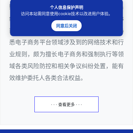
购评审专家（法律类）、深圳市某区政府系
个人信息保护声明
访问本站需同意使用cookie技术以改进用户体验。
统公职律师、计算机信息网络安全员、WEB
同意后关闭
前端和WEB服务器维护工程师多年，十分熟
悉电子商务平台领域涉及到的网络技术和行
业规则，颇为擅长电子商务和强制执行等领
域各类风险防控和相关争议纠纷处置，能有
效维护委托人各类合法权益。
· · · 查看更多 · · ·