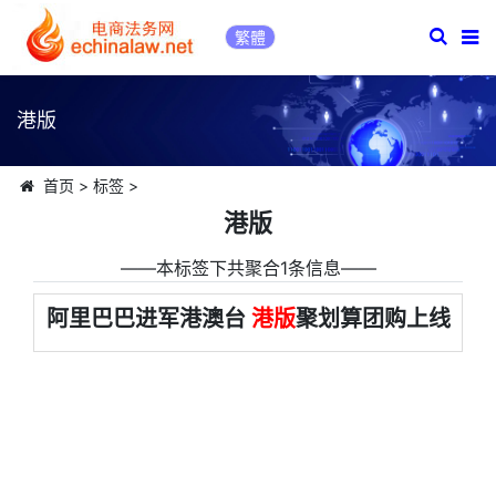
繁體
港版
首页
>
标签
>
港版
――本标签下共聚合1条信息――
阿里巴巴进军港澳台
港版
聚划算团购上线