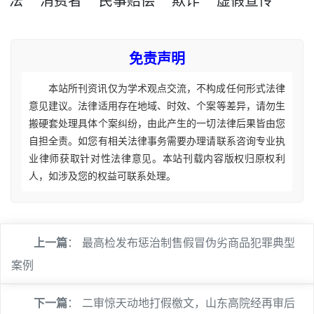
法
消费者
民事赔偿
欺诈
虚假宣传
免责声明
本站所刊资讯仅为学术观点交流，不构成任何形式法律
意见建议。法律适用存在地域、时效、个案等差异，请勿生
搬硬套处理具体个案纠纷，由此产生的一切法律后果皆由您
自担全责。如您有相关法律事务需要办理请联系咨询专业执
业律师获取针对性法律意见。本站刊载内容版权归原权利
人，如涉及您的权益可联系处理。
上一篇
：
最高检发布惩治制售假冒伪劣商品犯罪典型
案例
下一篇
：
二审惊天动地打假檄文，山东高院经再审后