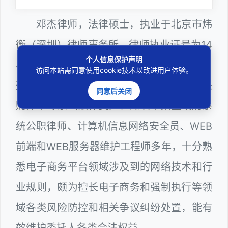
邓杰律师，法律硕士，执业于北京市炜
衡（深圳）律师事务所，律师执业证号为14
个人信息保护声明
403201810022100。邓杰律师现（或曾）
访问本站需同意使用cookie技术以改进用户体验。
兼任深圳市人民政府听证员、深圳市政府采
同意后关闭
购评审专家（法律类）、深圳市某区政府系
统公职律师、计算机信息网络安全员、WEB
前端和WEB服务器维护工程师多年，十分熟
悉电子商务平台领域涉及到的网络技术和行
业规则，颇为擅长电子商务和强制执行等领
域各类风险防控和相关争议纠纷处置，能有
效维护委托人各类合法权益。