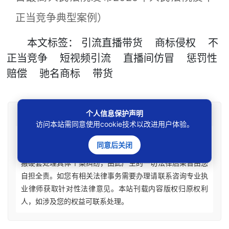
正当竞争典型案例）
本文
标签
：
引流直播带货
商标侵权
不
正当竞争
短视频引流
直播间仿冒
惩罚性
赔偿
驰名商标
带货
个人信息保护声明
免责声明
访问本站需同意使用cookie技术以改进用户体验。
本站所刊资讯仅为学术观点交流，不构成任何形式法律
同意后关闭
意见建议。法律适用存在地域、时效、个案等差异，请勿生
搬硬套处理具体个案纠纷，由此产生的一切法律后果皆由您
自担全责。如您有相关法律事务需要办理请联系咨询专业执
业律师获取针对性法律意见。本站刊载内容版权归原权利
人，如涉及您的权益可联系处理。