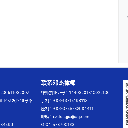
联系邓杰律师
00511032007
律师执业证号：14403201810022100
山区科发路19号华
手机：+86-13715198118
座机：+86-0755-82984411
邮箱：
szdengjie@qq.com
84599
Q Q：578700168