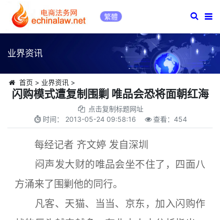
繁體
业界资讯
首页
>
业界资讯
>
闪购模式遭复制围剿 唯品会恐将面朝红海
点击复制标题网址
时间：
2013-05-24 09:58:16
查看：
454
每经记者 齐文婷 发自深圳
闷声发大财的唯品会坐不住了，四面八
方涌来了围剿他的同行。
凡客、天猫、当当、京东，加入闪购作