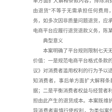
单方面扩大解释条款内容，排除消
由退货”不等于无需承担任何费用
务，如多次因非质量问题退货，应
电商平台应履行退货退款义务，陈
典型意义
本案明确了平台规则限制七天无
价值：一是规范电商平台格式条款
议》对消费者滥用权利的行为予以
知消费者，事后单方面扩大解释条
据；二是平衡消费者权益与经营者
担由此产生的退货成本。本案既维护
导消费者审慎行使权利，为类似案