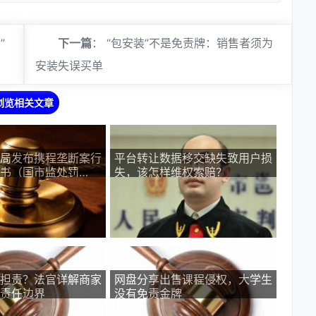
”
下一篇
：
“包安装”不是免责牌：销售者须为
安装失误买单
浏览相关文章
局发布携程垄断案行
平台转让数据移交缺失致用户损
书（国市监处罚
失，该怎样维权索赔？
29号）
担责？法官详解商家
网盘分享出售课程侵权，大学生
责任边界
没有免责金牌