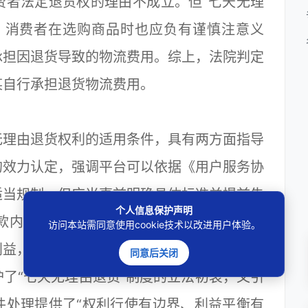
费者法定退货权的理由不成立。但“七天无理
，消费者在选购商品时也应负有谨慎注意义
承担因退货导致的物流费用。综上，法院判定
某自行承担退货物流费用。
理由退货权利的适用条件，具有两方面指导
的效力认定，强调平台可以依据《用户服务协
适当规制，但应当事前明确具体标准并提前告
个人信息保护声明
款内容，不能作为排除消费者权利的合法依
访问本站需同意使用cookie技术以改进用户体验。
利益，在保障消费者法定退货权的同时合理分
同意后关闭
了“七天无理由退货”制度的立法初衷，又引
件处理提供了“权利行使有边界、利益平衡有