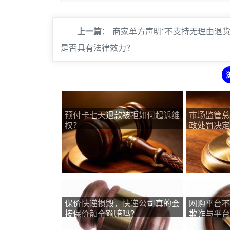
上一篇
：
商家单方声明“不支持无理由退货
是否具有法律效力？
预付卡七天退款被拒如何起诉维
市场监管总
权？
政处罚决定
〔2026〕
保价快递损毁，快递公司真的会
网购平台不
按保价额全额赔吗？
欺诈与平台