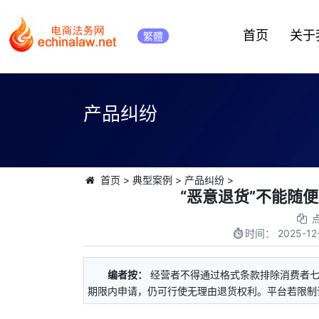
首页
关于
繁體
产品纠纷
首页
>
典型案例
>
产品纠纷
>
“恶意退货”不能随
时间：
2025-12
编者按：
经营者不得通过格式条款排除消费者
期限内申请，仍可行使无理由退货权利。平台若限制