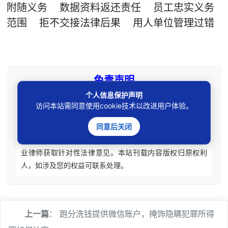
附随义务
数据资料返还责任
员工忠实义务
范围
拒不交接法律后果
用人单位管理过错
免责声明
个人信息保护声明
本站所刊资讯仅为学术观点交流，不构成任何形式法律
访问本站需同意使用cookie技术以改进用户体验。
意见建议。法律适用存在地域、时效、个案等差异，请勿生
同意后关闭
搬硬套处理具体个案纠纷，由此产生的一切法律后果皆由您
自担全责。如您有相关法律事务需要办理请联系咨询专业执
业律师获取针对性法律意见。本站刊载内容版权归原权利
人，如涉及您的权益可联系处理。
上一篇
：
跑分洗钱提供微信账户，掩饰隐瞒犯罪所得