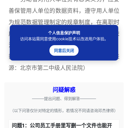
善保管用人单位的数据资料，遵守用人单位
为规范数据管理制定的规章制度，在离职时
个人信息保护声明
应完整移交数据资料，发生劳动争议时应依
访问本站需同意使用cookie技术以改进用户体验。
法理性维权，不做私自删除、篡改、扣留、
同意后关闭
损坏用人单位数据资料的违法行为。（来
源：北京市第二中级人民法院）
问疑解惑
———提出问题、得到解答————
（以下问答仅针对特定的情形，若情况不同请咨询邓杰律师）
问题1：公司员工手册里写删一个文件也能开