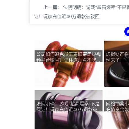
上一篇
：
法院明确：游戏“超高爆率”不是
证！玩家充值近40万退款被驳回
公司如何避免员工离职带走短视
虚拟财产损
频平台账号？记住这几点不吃
例来了
亏！
法院明确：游戏“超高爆率”不是
网络抽奖小
保证！玩家充值近40万退款被
充值资金能
驳回