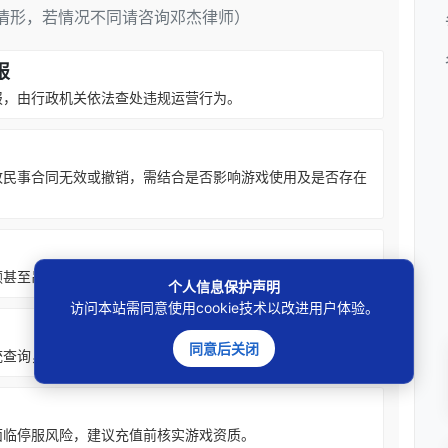
情形，若情况不同请咨询邓杰律师）
报
报，由行政机关依法查处违规运营行为。
致民事合同无效或撤销，需结合是否影响游戏使用及是否存在
顿甚至吊销许可证，但玩家民事退款诉求需另行举证。
个人信息保护声明
访问本站需同意使用cookie技术以改进用户体验。
同意后关闭
统查询，核对游戏名称和出版单位是否一致。
面临停服风险，建议充值前核实游戏资质。