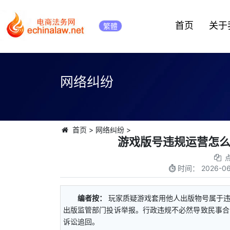
首页
关于
繁體
网络纠纷
首页
>
网络纠纷
>
游戏版号违规运营怎
时间：
2026-06
编者按：
玩家质疑游戏套用他人出版物号属于
出版监管部门投诉举报。行政违规不必然导致民事合
诉讼追回。