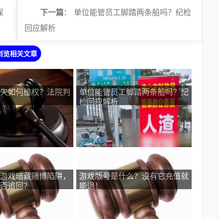
保
下一篇
：
单位能管员工脚踏两条船吗？纪检
回应解析
浏览相关文章
失如何维权？法院判
单位能管员工脚踏两条船吗？纪
检回应解析
游戏暗藏赌博陷阱，
游戏版号是什么？没有它充值就
否追回？
能退！