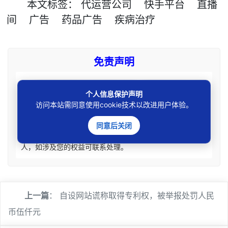
本文
标签
：
代运营公司
快手平台
直播
间
广告
药品广告
疾病治疗
免责声明
本站所刊资讯仅为学术观点交流，不构成任何形式法律
个人信息保护声明
意见建议。法律适用存在地域、时效、个案等差异，请勿生
访问本站需同意使用cookie技术以改进用户体验。
搬硬套处理具体个案纠纷，由此产生的一切法律后果皆由您
自担全责。如您有相关法律事务需要办理请联系咨询专业执
同意后关闭
业律师获取针对性法律意见。本站刊载内容版权归原权利
人，如涉及您的权益可联系处理。
上一篇
：
自设网站谎称取得专利权，被举报处罚人民
币伍仟元