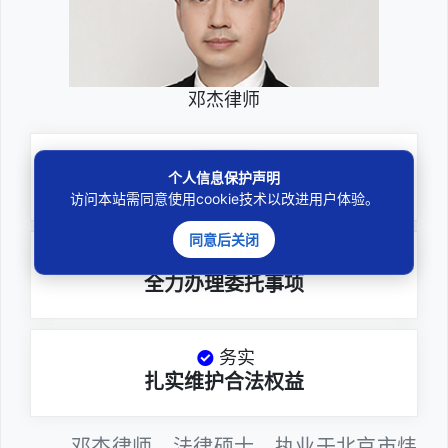
邓杰律师
专业
个人信息保护声明
深耕厚积聚焦专注
访问本站需同意使用cookie技术以改进用户体验。
同意后关闭
尽责
全力办理委托事项
务实
扎实维护合法权益
邓杰律师，法律硕士，执业于北京市炜