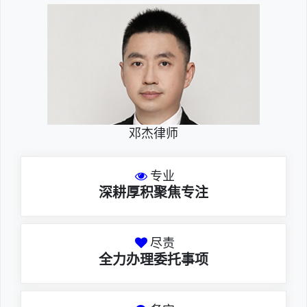
邓杰律师
专业
深耕厚积聚焦专注
尽责
全力办理委托事项