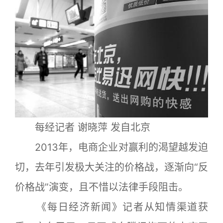
每经记者 谢晓萍 发自北京
2013年，电商企业对赢利的渴望越发迫
切，去年引发极大关注的价格战，逐渐向“反
价格战”演变，且不惜以法律手段阻击。
《每日经济新闻》记者从知情渠道获