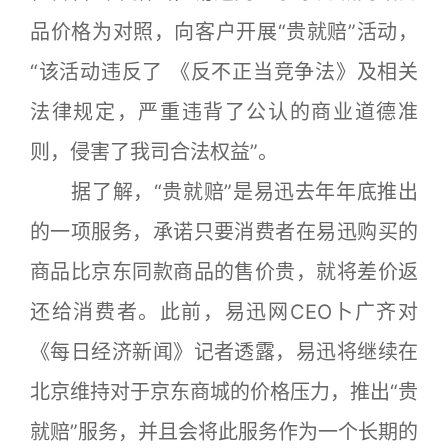
品价格为对照，向客户开展“贵就赔”活动，
“该活动违反了 《反不正当竞争法》及相关
法律规定，严重违背了公认的商业道德准
则，侵害了我司合法权益”。
据了解，“贵就赔”是易迅去年年底推出
的一项服务，承诺只要消费者在易迅购买的
商品比京东同款商品的售价贵，就将差价返
还给消费者。此前，易迅网CEO卜广齐对
《每日经济新闻》记者透露，易迅将继续在
北京维持对于京东商城的价格压力，推出“贵
就赔”服务，并且会将此服务作为一个长期的