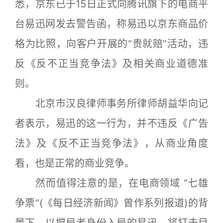
悉，京东已于15日正式向腾讯旗下的电商平
台易迅网发去警告函，称易迅以京东商品价
格为比照，向客户开展的“贵就赔”活动，违
反《反不正当竞争法》及相关商业道德准
则。
北京市汉良律师事务所律师胡益华向记
者表示，易迅的这一行为，并不违反《广告
法》及《反不正当竞争法》，从商业角度
看，也是正常的商业竞争。
然而值得注意的是，在电商领域 “七雄
争票”(《每日经济新闻》曾作系列报道)的背
景下，以搅局者身份入局的易迅，将打击目