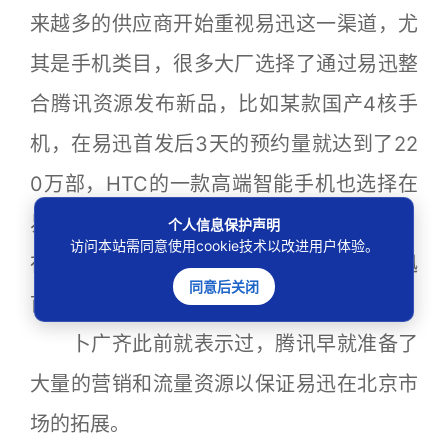
来越多的供应商开始重视易迅这一渠道，尤
其是手机类目，很多大厂选择了通过易迅整
合腾讯资源发布新品，比如某款国产4核手
机，在易迅首发后3天的预约量就达到了22
0万部，HTC的一款高端智能手机也选择在
易迅首发，一天的预约量就超过了10万台。
个人信息保护声明
访问本站需同意使用cookie技术以改进用户体验。
在此效应带动下，多款手机都选择了在易迅
同意后关闭
首发。
卜广齐此前就表示过，腾讯早就准备了
大量的营销和流量资源以保证易迅在北京市
场的拓展。