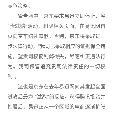
竞争策略。
警告函中，京东要求易迅立即停止开展
“贵就赔”活动，删除相关页面，在易迅网首
页向京东赔礼道歉，否则，京东将采取进一
步法律行动，“我司已采取相应的证据保全措
施，望贵司权衡利弊得失，尽速纠正违法行
为。我司保留追究贵司法律责任的一切权
利”。
这也是京东在去年易迅网向其发起全面
进攻后最为 “激烈”的反应。获得腾讯投资并
控股后，易迅正从一个区域的电商逐渐扩张