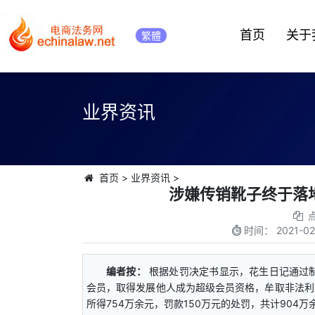
首页
关于
繁體
业界资讯
首页
>
业界资讯
>
涉嫌传销靴子终于落地
时间：
2021-02
编者按：
根据处罚决定书显示，花生日记通过
会员，取得发展他人成为超级会员资格，牟取非法利
所得754万余元，罚款150万元的处罚，共计904万