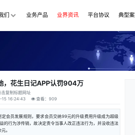
我们
业务产品
业界资讯
平台协议
典型案
，花生日记APP认罚904万
点击复制标题网址
-15 16:24:43
查看：
909
制定会员发展规则，要求会员交纳99元的升级费用升级成为超级
益的行为涉传销，故决定责令当事人改正违法行为，并没收违法
余元。