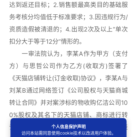
达到返还目标；2.销售额最高类目的基础服
务考核分均值低于标准要求；3.因违规行为/
资质造假被清退的；4.出现2次及以上“单次
扣分大于等于12分”情形的。
一审法院认为，李某A作为甲方（支付
方）与思哲公司作为乙方(收取方)签署了
《天猫店铺转让(订金收取)协议》，李某A与
刘某B通过网络签订《公司股权与天猫商城
转让合同》并对案涉标的物收购亿洁公司10
0%股权及其名下的天猫店铺、商标进行转
让、收购，前述合同系当事人真实意思表
个人信息保护声明
访问本站需同意使用cookie技术以改进用户体验。